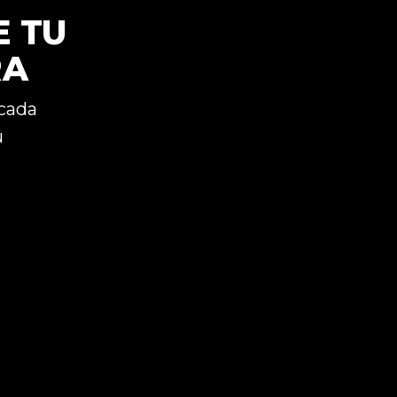
E TU
RA
 cada
u